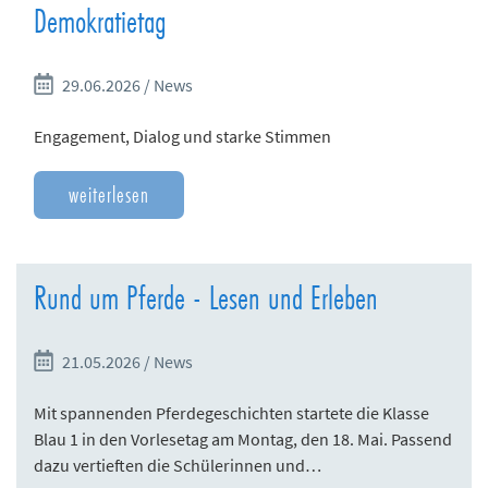
Demokratietag
n
d
e
29.06.2026 / News
n
Engagement, Dialog und starke Stimmen
weiterlesen
Rund um Pferde - Lesen und Erleben
21.05.2026 / News
Mit spannenden Pferdegeschichten startete die Klasse
Blau 1 in den Vorlesetag am Montag, den 18. Mai. Passend
dazu vertieften die Schülerinnen und…